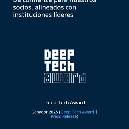
socios, alineados con
instituciones líderes
Deep Tech Award
U
Ganador 2025 (
Deep Tech Award
|
Press Release
)
Un
i